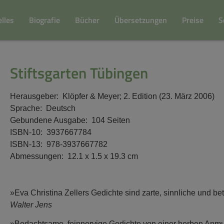
lles
Biografie
Bücher
Übersetzungen
Preise
S
Stiftsgarten Tübingen
Herausgeber: ‎ Klöpfer & Meyer; 2. Edition (23. März 2006)
Sprache: ‎ Deutsch
Gebundene Ausgabe: ‎ 104 Seiten
ISBN-10: ‎ 3937667784
ISBN-13: ‎ 978-3937667782
Abmessungen: ‎ 12.1 x 1.5 x 19.3 cm
»Eva Christina Zellers Gedichte sind zarte, sinnliche und 
Walter Jens
»Bedachtsame, feinnervige Gedichte von einer herben Anmu