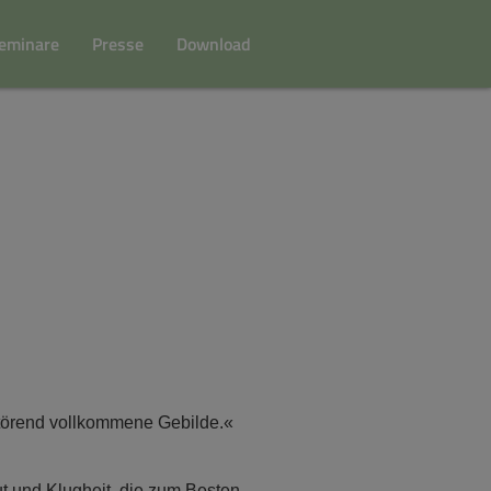
eminare
Presse
Download
betörend vollkommene Gebilde.«
t und Klugheit, die zum Besten