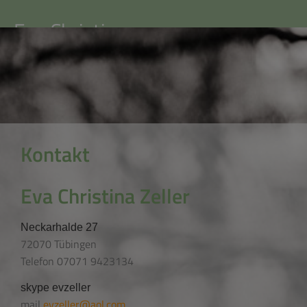
Eva Christina
Zeller
Kontakt
Eva Christina Zeller
Neckarhalde 27
72070 Tübingen
Telefon 07071 9423134
skype
evzeller
mail
evzeller@aol.com