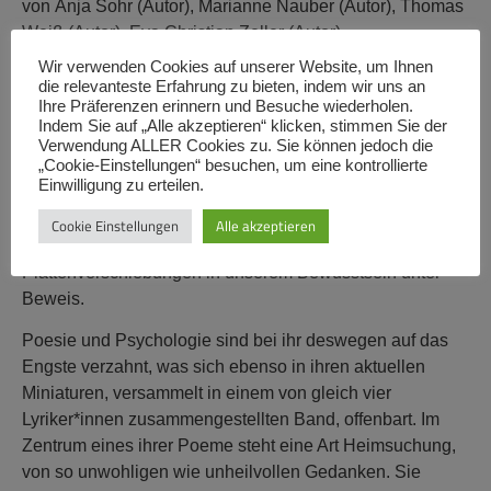
von Anja Sohr (Autor), Marianne Nauber (Autor), Thomas
Weiß (Autor), Eva Christian Zeller (Autor)
Wir verwenden Cookies auf unserer Website, um Ihnen
ca. 124 Seiten
die relevanteste Erfahrung zu bieten, indem wir uns an
Ihre Präferenzen erinnern und Besuche wiederholen.
Indem Sie auf „Alle akzeptieren“ klicken, stimmen Sie der
Besprechung
Verwendung ALLER Cookies zu. Sie können jedoch die
„Cookie-Einstellungen“ besuchen, um eine kontrollierte
Einwilligung zu erteilen.
Eva Christina Zeller beherrscht die Finesse. Mit jedem
Wort, mit jeder Silbe stellt sie ihre besondere Sensibilität
Cookie Einstellungen
Alle akzeptieren
für die kleinen Regungen und tektonischen
Plattenverschiebungen in unserem Bewusstsein unter
Beweis.
Poesie und Psychologie sind bei ihr deswegen auf das
Engste verzahnt, was sich ebenso in ihren aktuellen
Miniaturen, versammelt in einem von gleich vier
Lyriker*innen zusammengestellten Band, offenbart. Im
Zentrum eines ihrer Poeme steht eine Art Heimsuchung,
von so unwohligen wie unheilvollen Gedanken. Sie